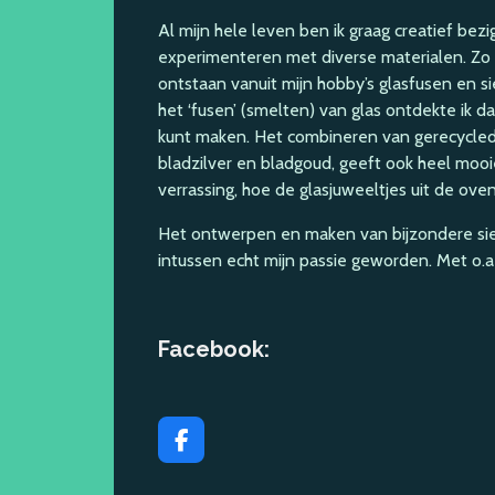
Al mijn hele leven ben ik graag creatief bezig,
experimenteren met diverse materialen. Zo 
ontstaan vanuit mijn hobby’s glasfusen en 
het ‘fusen’ (smelten) van glas ontdekte ik d
kunt maken. Het combineren van gerecycled 
bladzilver en bladgoud, geeft ook heel mooie
verrassing, hoe de glasjuweeltjes uit de ov
Het ontwerpen en maken van bijzondere sier
intussen echt mijn passie geworden. Met o.a 
Facebook:
F
a
c