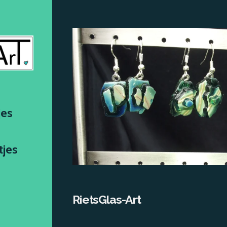
jes
tjes
RietsGlas-Art