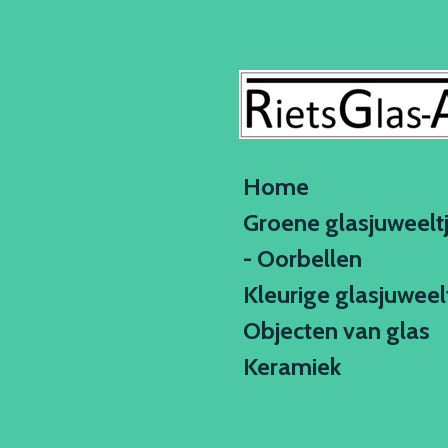
Ga
direct
naar
de
hoofdinhoud
Home
Groene glasjuweelt
- Oorbellen
Kleurige glasjuweel
Objecten van glas
Keramiek