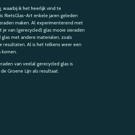
 waarbij ik het heerlijk vind te
is RietsGlas-Art enkele jaren geleden
sieraden maken. Al experimenterend met
at je van (gerecycled) glas mooie sieraden
glas met andere materialen, zoals
 resultaten. Al is het telkens weer een
en komen.
aden van veelal gerecycled glas is
de Groene Lijn als resultaat.